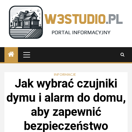
Skip
to
content
Primary
Menu
INFORMACJE
Jak wybrać czujniki
dymu i alarm do domu,
aby zapewnić
bezpieczeństwo