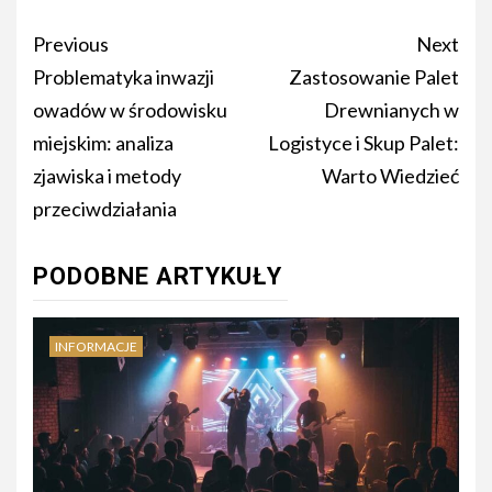
Continue
Previous
Next
Reading
Problematyka inwazji
Zastosowanie Palet
owadów w środowisku
Drewnianych w
miejskim: analiza
Logistyce i Skup Palet:
zjawiska i metody
Warto Wiedzieć
przeciwdziałania
PODOBNE ARTYKUŁY
INFORMACJE