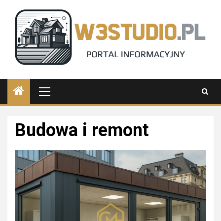
Skip
to
content
Primary
Menu
Budowa i remont