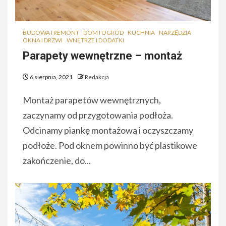
BUDOWA I REMONT
DOM I OGRÓD
KUCHNIA
NARZĘDZIA
OKNA I DRZWI
WNĘTRZE I DODATKI
Parapety wewnętrzne – montaż
6 sierpnia, 2021
Redakcja
Montaż parapetów wewnętrznych,
zaczynamy od przygotowania podłoża.
Odcinamy piankę montażową i oczyszczamy
podłoże. Pod oknem powinno być plastikowe
zakończenie, do...