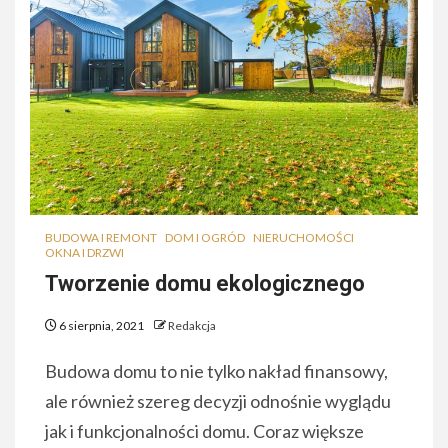
BUDOWA I REMONT
DOM I OGRÓD
NIERUCHOMOŚCI
OKNA I DRZWI
Tworzenie domu ekologicznego
6 sierpnia, 2021
Redakcja
Budowa domu to nie tylko nakład finansowy,
ale również szereg decyzji odnośnie wyglądu
jak i funkcjonalności domu. Coraz większe