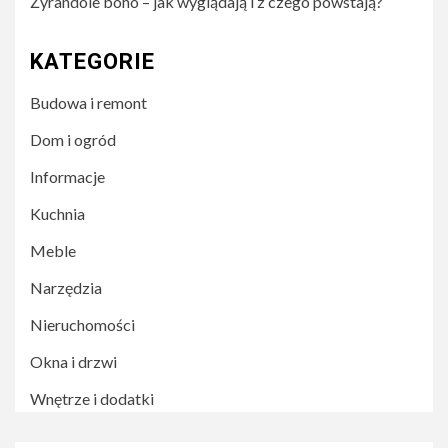
Żyrandole boho – jak wyglądają i z czego powstają?
KATEGORIE
Budowa i remont
Dom i ogród
Informacje
Kuchnia
Meble
Narzędzia
Nieruchomości
Okna i drzwi
Wnętrze i dodatki