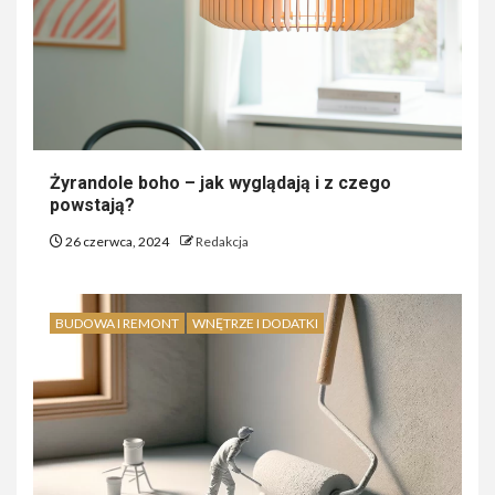
Żyrandole boho – jak wyglądają i z czego
powstają?
26 czerwca, 2024
Redakcja
BUDOWA I REMONT
WNĘTRZE I DODATKI