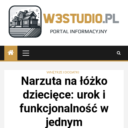
Skip
to
content
Primary
Menu
WNĘTRZE I DODATKI
Narzuta na łóżko
dziecięce: urok i
funkcjonalność w
jednym