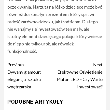
oczekiwania. Narzuta na łóżko dziecięce może być
również doskonałym prezentem, który sprawi
radość zarówno dziecku, jak i rodzicom. Dlatego
nie wahajmy się inwestować w ten mały, ale
istotny element dziecięcego pokoju, który wniesie
do niego nie tylko urok, ale również
funkcjonalność.
Continue
Previous
Next
Reading
Dywany glamour:
Efektywne Oświetlenie
elegancja i sztuka
Plafon LED – Czy Warto
wnętrzarska
Inwestować?
PODOBNE ARTYKUŁY