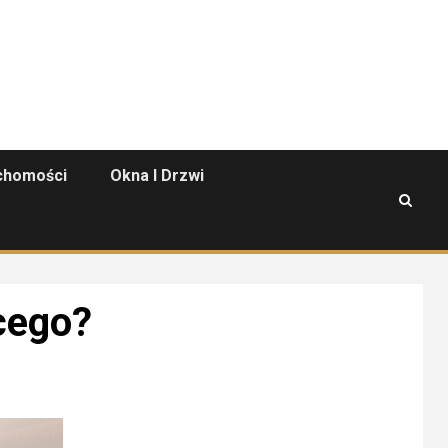
chomości
Okna I Drzwi
ęcego?