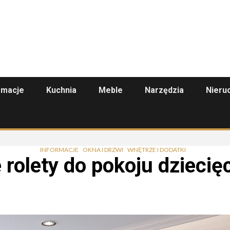
rmacje
Kuchnia
Meble
Narzędzia
Nieru
INFORMACJE
OKNA I DRZWI
WNĘTRZE I DODATKI
 rolety do pokoju dzieci