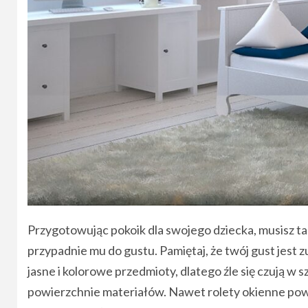
Przygotowując pokoik dla swojego dziecka, musisz tak
przypadnie mu do gustu. Pamiętaj, że twój gust jest z
jasne i kolorowe przedmioty, dlatego źle się czują w
powierzchnie materiałów. Nawet rolety okienne powi