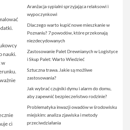
Aranżacja sypialni sprzyjająca relaksowi i
wypoczynkowi
emalować
Dlaczego warto kupić nowe mieszkanie w
datki.
Poznaniu? 7 powodów, które przekonają
niezdecydowanych
Naukowcy
Zastosowanie Palet Drewnianych w Logistyce
 nauki.
i Skup Palet: Warto Wiedzieć
ć w
Sztuczna trawa. Jakie są możliwe
zerunku.
zastosowania?
oważnie
Jak wybrać czujniki dymu i alarm do domu,
aby zapewnić bezpieczeństwo rodzinie?
Problematyka inwazji owadów w środowisku
iecznie
miejskim: analiza zjawiska i metody
przeciwdziałania
uje ci