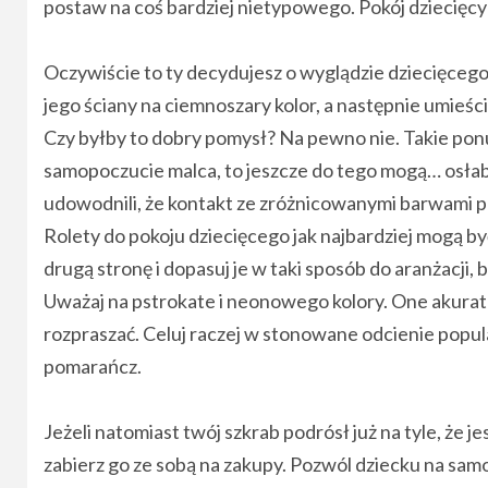
postaw na coś bardziej nietypowego. Pokój dziecięc
Oczywiście to ty decydujesz o wyglądzie dziecięcego
jego ściany na ciemnoszary kolor, a następnie umieśc
Czy byłby to dobry pomysł? Na pewno nie. Takie ponu
samopoczucie malca, to jeszcze do tego mogą… osłab
udowodnili, że kontakt ze zróżnicowanymi barwami po
Rolety do pokoju dziecięcego jak najbardziej mogą by
drugą stronę i dopasuj je w taki sposób do aranżacji
Uważaj na pstrokate i neonowego kolory. One akurat
rozpraszać. Celuj raczej w stonowane odcienie popular
pomarańcz.
Jeżeli natomiast twój szkrab podrósł już na tyle, że j
zabierz go ze sobą na zakupy. Pozwól dziecku na samo