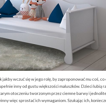
 jakby wczuć się w jego rolę, by zaproponować mu coś, co 
upełnie inny od gustu większości maluszków. Dzieci lubią r
 szarym otoczeniu tworzonym przez ciemne barwy i jednolit
nny więc sprostać ich wymaganiom. Szukając ich, koniecz