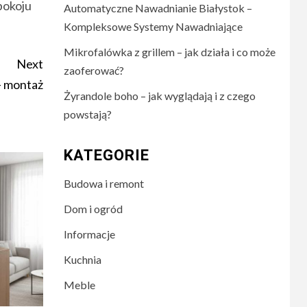
pokoju
Automatyczne Nawadnianie Białystok –
Kompleksowe Systemy Nawadniające
Mikrofalówka z grillem – jak działa i co może
Next
zaoferować?
– montaż
Żyrandole boho – jak wyglądają i z czego
powstają?
KATEGORIE
Budowa i remont
Dom i ogród
Informacje
Kuchnia
Meble