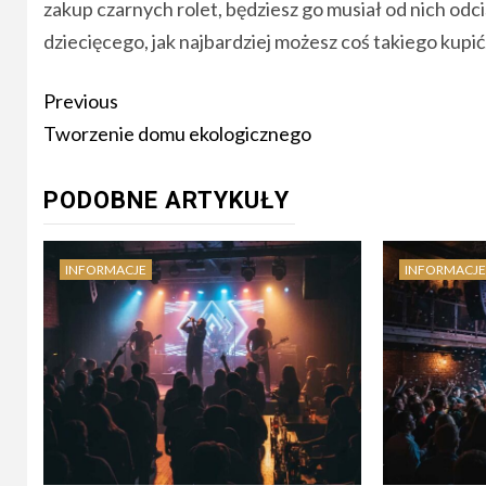
zakup czarnych rolet, będziesz go musiał od nich odc
dziecięcego, jak najbardziej możesz coś takiego kupić
Continue
Previous
Reading
Tworzenie domu ekologicznego
PODOBNE ARTYKUŁY
INFORMACJE
INFORMACJE