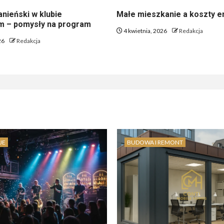
nieński w klubie
Małe mieszkanie a koszty en
 – pomysły na program
4 kwietnia, 2026
Redakcja
26
Redakcja
JE
BUDOWA I REMONT