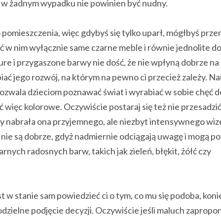
y w żadnym wypadku nie powinien być nudny.
 pomieszczenia, więc gdybyś się tylko uparł, mógłbyś prz
ić w nim wyłącznie same czarne meble i równie jednolite do
re i przygaszone barwy nie dość, że nie wpłyną dobrze na
iać jego rozwój, na którym na pewno ci przecież zależy. 
zwala dzieciom poznawać świat i wyrabiać w sobie chęć do
ć więc kolorowe. Oczywiście postaraj się też nie przesadzi
, by nabrała ona przyjemnego, ale niezbyt intensywnego wi
 nie są dobrze, gdyż nadmiernie odciągają uwagę i mogą p
nych radosnych barw, takich jak zieleń, błękit, żółć czy
est w stanie sam powiedzieć ci o tym, co mu się podoba, kon
dzielne podjęcie decyzji. Oczywiście jeśli maluch zapropon