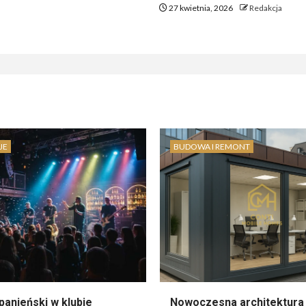
27 kwietnia, 2026
Redakcja
JE
BUDOWA I REMONT
panieński w klubie
Nowoczesna architektura