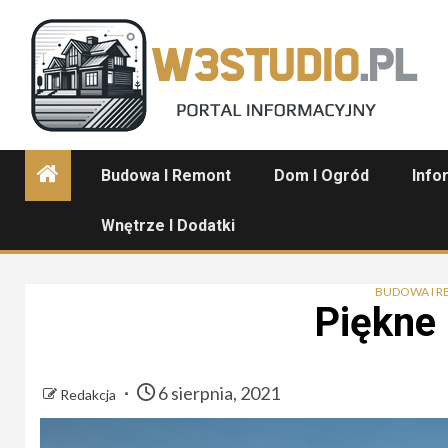
Skip
to
content
Budowa I Remont
Dom I Ogród
Info
Wnętrze I Dodatki
BUDOWA I 
Piękne 
6 sierpnia, 2021
Redakcja