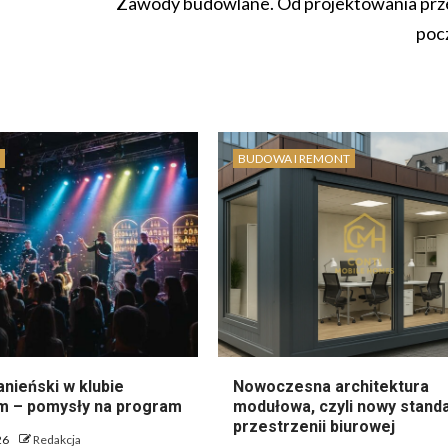
Zawody budowlane. Od projektowania prz
poc
BUDOWA I REMONT
nieński w klubie
Nowoczesna architektura
 – pomysły na program
modułowa, czyli nowy stand
przestrzenii biurowej
26
Redakcja