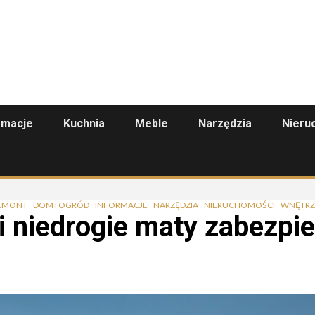
rmacje
Kuchnia
Meble
Narzędzia
Nieru
REMONT
DOM I OGRÓD
INFORMACJE
NARZĘDZIA
NIERUCHOMOŚCI
WNĘTRZE
i niedrogie maty zabezpi