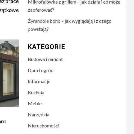
ez prace
Mikrofalówka z grillem – jak działa i co może
zątkowe
zaoferować?
Żyrandole boho – jak wyglądają i z czego
powstają?
KATEGORIE
Budowa i remont
Dom i ogród
Informacje
Kuchnia
Meble
Narzędzia
ard
Nieruchomości