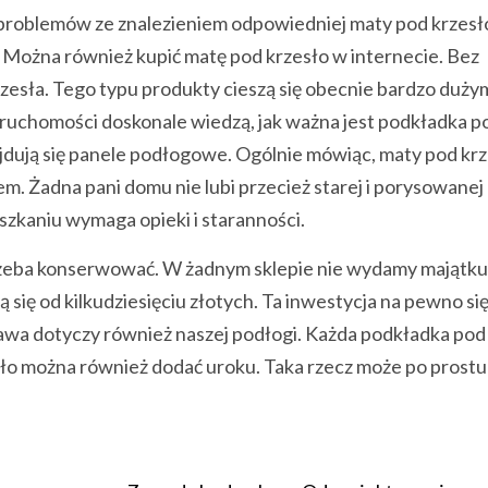
 problemów ze znalezieniem odpowiedniej maty pod krzesł
 Można również kupić matę pod krzesło w internecie. Bez
esła. Tego typu produkty cieszą się obecnie bardzo duży
ruchomości doskonale wiedzą, jak ważna jest podkładka p
jdują się panele podłogowe. Ogólnie mówiąc, maty pod krz
. Żadna pani domu nie lubi przecież starej i porysowanej
szkaniu wymaga opieki i staranności.
rzeba konserwować. W żadnym sklepie nie wydamy majątku
się od kilkudziesięciu złotych. Ta inwestycja na pewno się
awa dotyczy również naszej podłogi. Każda podkładka pod
sło można również dodać uroku. Taka rzecz może po prostu