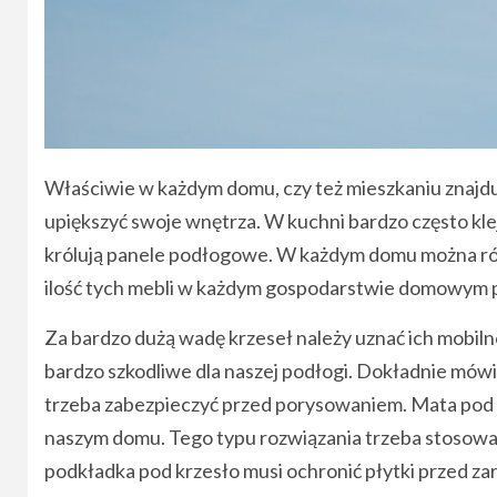
Właściwie w każdym domu, czy też mieszkaniu znajduj
upiększyć swoje wnętrza. W kuchni bardzo często kle
królują panele podłogowe. W każdym domu można rów
ilość tych mebli w każdym gospodarstwie domowym pr
Za bardzo dużą wadę krzeseł należy uznać ich mobiln
bardzo szkodliwe dla naszej podłogi. Dokładnie mów
trzeba zabezpieczyć przed porysowaniem. Mata pod
naszym domu. Tego typu rozwiązania trzeba stosowa
podkładka pod krzesło musi ochronić płytki przed za