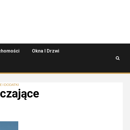
chomości
Okna I Drzwi
 I DODATKI
eczające