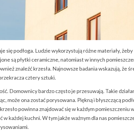
e się podłoga. Ludzie wykorzystują różne materiały, żeby
jone są płytki ceramiczne, natomiast w innych pomieszcze
nież znaleźć krzesła. Najnowsze badania wskazują, że śr
zekracza cztery sztuki.
ość. Domownicy bardzo często je przesuwają. Takie działan
iąc, może ona zostać porysowana. Piękną i błyszczącą pod
 krzesło powinna znajdować się w każdym pomieszczeniu 
ć w każdej kuchni. W tym jakże ważnym dla nas pomieszcz
rysowaniami.