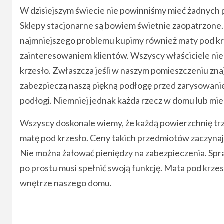
W dzisiejszym świecie nie powinniśmy mieć żadnych
Sklepy stacjonarne są bowiem świetnie zaopatrzone.
najmniejszego problemu kupimy również maty pod krz
zainteresowaniem klientów. Wszyscy właściciele nie
krzesło. Zwłaszcza jeśli w naszym pomieszczeniu zna
zabezpieczą naszą piękną podłogę przed zarysowaniem
podłogi. Niemniej jednak każda rzecz w domu lub mie
Wszyscy doskonale wiemy, że każdą powierzchnię t
matę pod krzesło. Ceny takich przedmiotów zaczynają 
Nie można żałować pieniędzy na zabezpieczenia. Spr
po prostu musi spełnić swoją funkcję. Mata pod krze
wnętrze naszego domu.
Continue