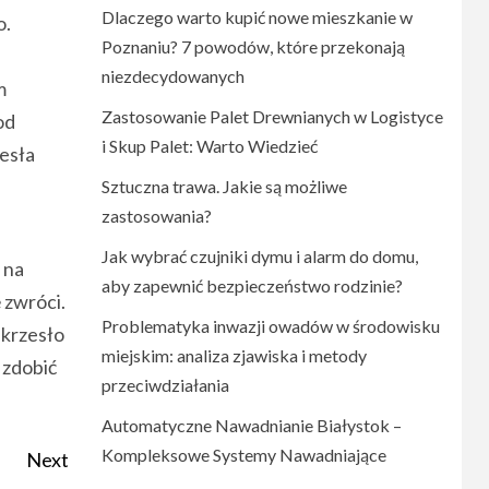
Dlaczego warto kupić nowe mieszkanie w
o.
Poznaniu? 7 powodów, które przekonają
niezdecydowanych
m
Zastosowanie Palet Drewnianych w Logistyce
od
i Skup Palet: Warto Wiedzieć
esła
Sztuczna trawa. Jakie są możliwe
zastosowania?
Jak wybrać czujniki dymu i alarm do domu,
 na
aby zapewnić bezpieczeństwo rodzinie?
 zwróci.
Problematyka inwazji owadów w środowisku
 krzesło
miejskim: analiza zjawiska i metody
 zdobić
przeciwdziałania
Automatyczne Nawadnianie Białystok –
Kompleksowe Systemy Nawadniające
Next