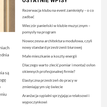
OSTATNIE WPISY
Rezerwacja klubu na event zamknięty – o co
zadbać
Wieczór panieński w klubie muzycznym –
pomysły na program
Nowoczesna architektura modułowa, czyli
niach
nowy standard przestrzenii biurowej
ednia
Małe mieszkanie a koszty energii
Dlaczego warto zlecić pomiar i montaż osłon
okiennych profesjonalnej firmie?
ia są
łogę
Elastyczna przestrzeń do pracy w
w
zmieniającym się świecie
eniu
Aranżacja sypialni sprzyjająca relaksowi i
wypoczynkowi