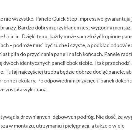
o nie wszystko. Panele Quick Step Impressive gwarantują 
 w branży. Bardzo dobrym przykładem jest wygodny montaż,
e Uniclic. Dzięki temu każdy może sam złożyć kupione pan
dach – podłoże musi być suche i czyste, a podkład odpowie
ast piła do przycinania paneli na ich końcach. Panele radzi
 dwóch identycznych paneli obok siebie. I tak przechodzi 
. Tutaj najczęściej trzeba będzie dobrze dociąć panele, a
chronne i okulary. Po odpowiednim przycięciu paneli dokoń
ive została wykonana.
natywą dla drewnianych, dębowych podłóg. Nie dość, że wy
jsza w montażu, utrzymaniu i pielęgnacji, a także o wiele