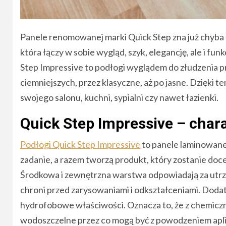
Panele renomowanej marki Quick Step zna już chyba k
która łączy w sobie wygląd, szyk, elegancję, ale i f
Step Impressive to podłogi wyglądem do złudzenia prz
ciemniejszych, przez klasyczne, aż po jasne. Dzięki
swojego salonu, kuchni, sypialni czy nawet łazienki.
Quick Step Impressive – char
Podłogi Quick Step Impressive
to panele laminowane
zadanie, a razem tworzą produkt, który zostanie doc
Środkowa i zewnętrzna warstwa odpowiadają za utrz
chroni przed zarysowaniami i odkształceniami. Doda
hydrofobowe właściwości. Oznacza to, że z chemicz
wodoszczelne przez co mogą być z powodzeniem aplik