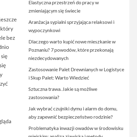
Elastyczna przestrzeń do pracy w
zmieniającym się świecie
jeszcze
Aranżacja sypialni sprzyjająca relaksowi i
 który
wypoczynkowi
ele bez
Dlaczego warto kupić nowe mieszkanie w
dnio
Poznaniu? 7 powodów, które przekonają
 się
niezdecydowanych
się
Zastosowanie Palet Drewnianych w Logistyce
by
i Skup Palet: Warto Wiedzieć
czyć
Sztuczna trawa. Jakie są możliwe
zastosowania?
Jak wybrać czujniki dymu i alarm do domu,
aby zapewnić bezpieczeństwo rodzinie?
gląda
Problematyka inwazji owadów w środowisku
miejskim: analiza zjawiska i metody