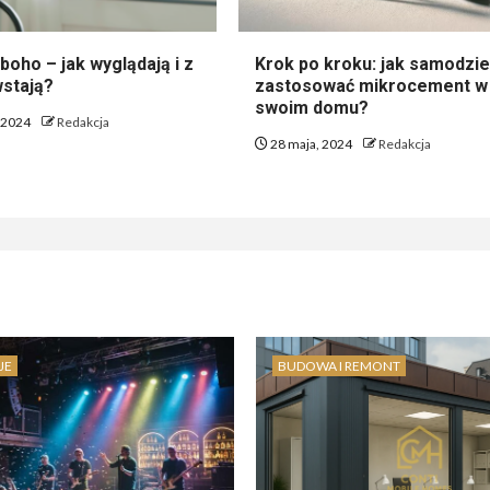
boho – jak wyglądają i z
Krok po kroku: jak samodzie
stają?
zastosować mikrocement w
swoim domu?
 2024
Redakcja
28 maja, 2024
Redakcja
JE
BUDOWA I REMONT